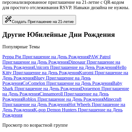
персонализированное приглашение на 21-летие с QR-кодом
для простого отслеживания RSVP. Навыки дизайна не нужны.
Создать Приглашение на 21-летие
Другие Юбилейные Дни Рождения
Популярные Темы
Peppa Pig
Приглашение на День Рождения
PAW Patrol
Приглашение на День Рождения
Dinosaur
Приглашение на
День Рождения
Unicorn
Приглашение на День Рождения
Hello
Kitty
Приглашение на День Рождения
Kuromi
Приглашение на
День Рождения
Bluey
Приглашение на День
Рождения
CoComelon
Приглашение на День Рождения
Baby
Shark
Приглашение на День Рождения
Doraemon
Приглашение
на День Рождения
Cinnamoroll
Приглашение на День
Рождения
Roblox
Приглашение на День Рождения
Minecraft
Приглашение на День Рождения
Hot Wheels
Приглашение на
День Рождения
K-pop Demon Hunters
Приглашение на День
Рождения
Просмотр по возрастной группе