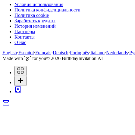
Условия использования
Политика конфиденциальности
Политика cookie
Заработать кредиты
История изменений
Партнёры
Контакты
О нас
English
·
Español
·
Français
·
Deutsch
·
Português
·
Italiano
·
Nederlands
·
Ру
Made with `ღ´ for you
©
2026
BirthdayInvitation.AI