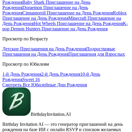
Рождения
Baby Shark
Приглашение на День
Рождения
Doraemon
Приглашение на День
Рождения
Cinnamoroll
Приглашение на День Рождения
Roblox
Приглашение на День Рождения
Minecraft
Приглашение на
День Рождения
Hot Wheels
Приглашение на День Рождения
K-
pop Demon Hunters
Приглашение на День Рождения
Просмотр по Возрасту
Детские Приглашения на День Рождения
Подростковые
Приглашения на День Рождения
Приглашения для Взрослых
Просмотр по Юбилеям
1-й День Рождения
2-й День Рождения
10-й День
Рождения
Sweet 16
Смотреть Все Юбилейные Дни Рождения
BirthdayInvitation.AI
Birthday Invitation AI — это генератор приглашений на день
рождения на базе ИИ с онлайн RSVP и списком желаемых