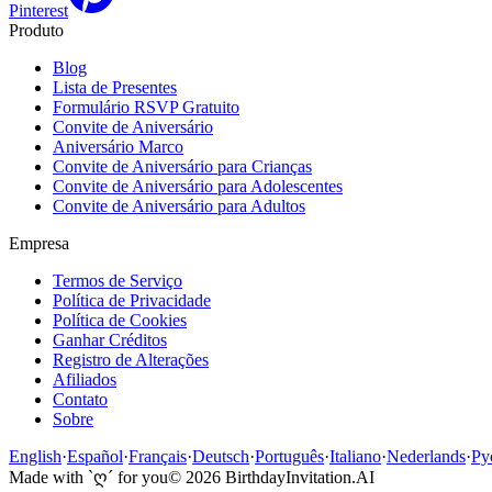
Pinterest
Produto
Blog
Lista de Presentes
Formulário RSVP Gratuito
Convite de Aniversário
Aniversário Marco
Convite de Aniversário para Crianças
Convite de Aniversário para Adolescentes
Convite de Aniversário para Adultos
Empresa
Termos de Serviço
Política de Privacidade
Política de Cookies
Ganhar Créditos
Registro de Alterações
Afiliados
Contato
Sobre
English
·
Español
·
Français
·
Deutsch
·
Português
·
Italiano
·
Nederlands
·
Ру
Made with `ღ´ for you
©
2026
BirthdayInvitation.AI