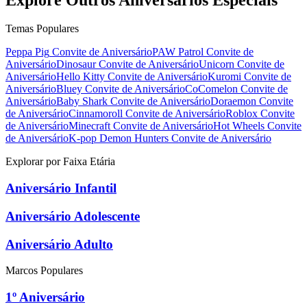
Temas Populares
Peppa Pig
Convite de Aniversário
PAW Patrol
Convite de
Aniversário
Dinosaur
Convite de Aniversário
Unicorn
Convite de
Aniversário
Hello Kitty
Convite de Aniversário
Kuromi
Convite de
Aniversário
Bluey
Convite de Aniversário
CoComelon
Convite de
Aniversário
Baby Shark
Convite de Aniversário
Doraemon
Convite
de Aniversário
Cinnamoroll
Convite de Aniversário
Roblox
Convite
de Aniversário
Minecraft
Convite de Aniversário
Hot Wheels
Convite
de Aniversário
K-pop Demon Hunters
Convite de Aniversário
Explorar por Faixa Etária
Aniversário Infantil
Aniversário Adolescente
Aniversário Adulto
Marcos Populares
1º Aniversário