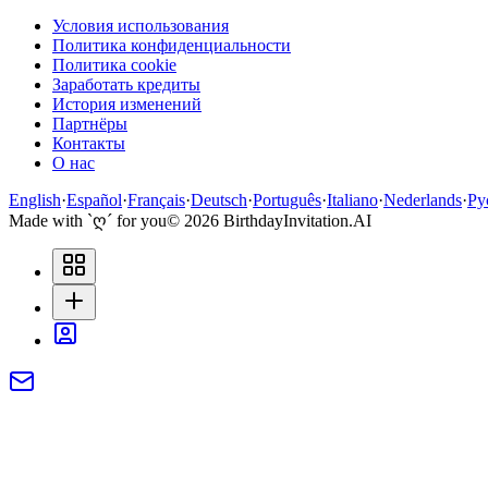
Условия использования
Политика конфиденциальности
Политика cookie
Заработать кредиты
История изменений
Партнёры
Контакты
О нас
English
·
Español
·
Français
·
Deutsch
·
Português
·
Italiano
·
Nederlands
·
Ру
Made with `ღ´ for you
©
2026
BirthdayInvitation.AI