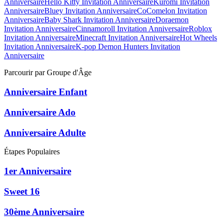
Anniversaire
Hello Kitty
Invitation Anniversaire
Kuromi
Invitation
Anniversaire
Bluey
Invitation Anniversaire
CoComelon
Invitation
Anniversaire
Baby Shark
Invitation Anniversaire
Doraemon
Invitation Anniversaire
Cinnamoroll
Invitation Anniversaire
Roblox
Invitation Anniversaire
Minecraft
Invitation Anniversaire
Hot Wheels
Invitation Anniversaire
K-pop Demon Hunters
Invitation
Anniversaire
Parcourir par Groupe d'Âge
Anniversaire Enfant
Anniversaire Ado
Anniversaire Adulte
Étapes Populaires
1er Anniversaire
Sweet 16
30ème Anniversaire