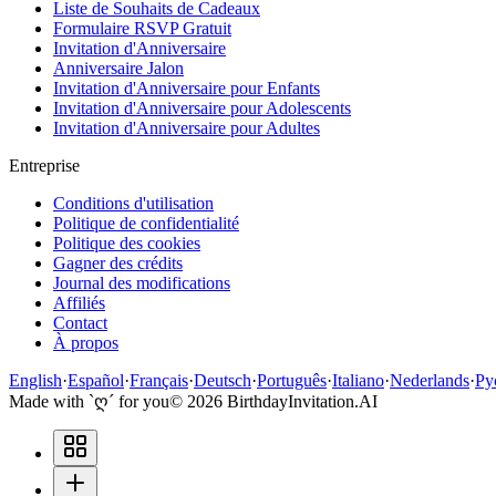
Liste de Souhaits de Cadeaux
Formulaire RSVP Gratuit
Invitation d'Anniversaire
Anniversaire Jalon
Invitation d'Anniversaire pour Enfants
Invitation d'Anniversaire pour Adolescents
Invitation d'Anniversaire pour Adultes
Entreprise
Conditions d'utilisation
Politique de confidentialité
Politique des cookies
Gagner des crédits
Journal des modifications
Affiliés
Contact
À propos
English
·
Español
·
Français
·
Deutsch
·
Português
·
Italiano
·
Nederlands
·
Ру
Made with `ღ´ for you
©
2026
BirthdayInvitation.AI