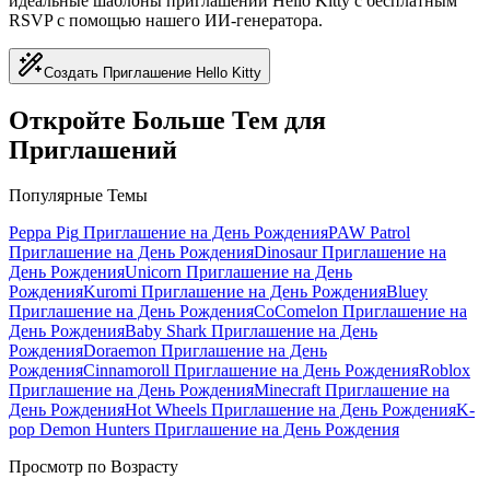
идеальные шаблоны приглашений Hello Kitty с бесплатным
RSVP с помощью нашего ИИ-генератора.
Создать Приглашение Hello Kitty
Откройте Больше Тем для
Приглашений
Популярные Темы
Peppa Pig
Приглашение на День Рождения
PAW Patrol
Приглашение на День Рождения
Dinosaur
Приглашение на
День Рождения
Unicorn
Приглашение на День
Рождения
Kuromi
Приглашение на День Рождения
Bluey
Приглашение на День Рождения
CoComelon
Приглашение на
День Рождения
Baby Shark
Приглашение на День
Рождения
Doraemon
Приглашение на День
Рождения
Cinnamoroll
Приглашение на День Рождения
Roblox
Приглашение на День Рождения
Minecraft
Приглашение на
День Рождения
Hot Wheels
Приглашение на День Рождения
K-
pop Demon Hunters
Приглашение на День Рождения
Просмотр по Возрасту