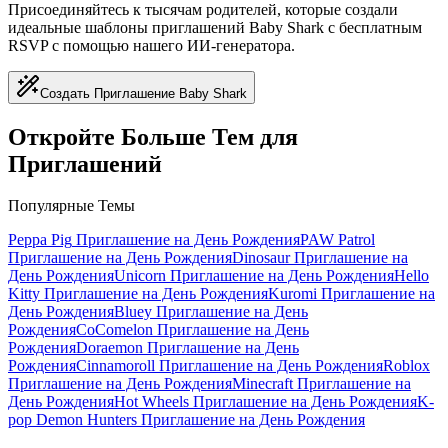
Присоединяйтесь к тысячам родителей, которые создали
идеальные шаблоны приглашений Baby Shark с бесплатным
RSVP с помощью нашего ИИ-генератора.
Создать Приглашение Baby Shark
Откройте Больше Тем для
Приглашений
Популярные Темы
Peppa Pig
Приглашение на День Рождения
PAW Patrol
Приглашение на День Рождения
Dinosaur
Приглашение на
День Рождения
Unicorn
Приглашение на День Рождения
Hello
Kitty
Приглашение на День Рождения
Kuromi
Приглашение на
День Рождения
Bluey
Приглашение на День
Рождения
CoComelon
Приглашение на День
Рождения
Doraemon
Приглашение на День
Рождения
Cinnamoroll
Приглашение на День Рождения
Roblox
Приглашение на День Рождения
Minecraft
Приглашение на
День Рождения
Hot Wheels
Приглашение на День Рождения
K-
pop Demon Hunters
Приглашение на День Рождения