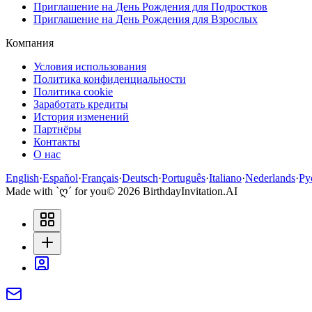
Приглашение на День Рождения для Подростков
Приглашение на День Рождения для Взрослых
Компания
Условия использования
Политика конфиденциальности
Политика cookie
Заработать кредиты
История изменений
Партнёры
Контакты
О нас
English
·
Español
·
Français
·
Deutsch
·
Português
·
Italiano
·
Nederlands
·
Ру
Made with `ღ´ for you
©
2026
BirthdayInvitation.AI