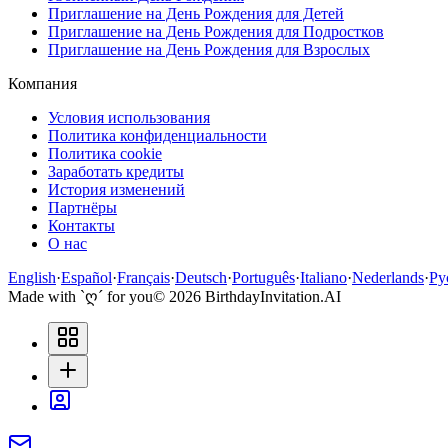
Приглашение на День Рождения для Детей
Приглашение на День Рождения для Подростков
Приглашение на День Рождения для Взрослых
Компания
Условия использования
Политика конфиденциальности
Политика cookie
Заработать кредиты
История изменений
Партнёры
Контакты
О нас
English
·
Español
·
Français
·
Deutsch
·
Português
·
Italiano
·
Nederlands
·
Ру
Made with `ღ´ for you
©
2026
BirthdayInvitation.AI