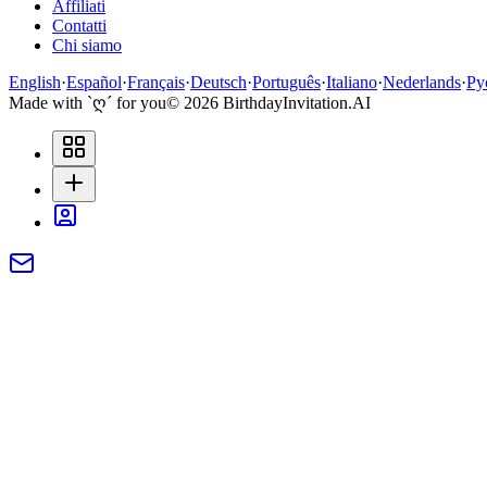
Affiliati
Contatti
Chi siamo
English
·
Español
·
Français
·
Deutsch
·
Português
·
Italiano
·
Nederlands
·
Ру
Made with `ღ´ for you
©
2026
BirthdayInvitation.AI