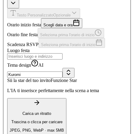
Testo Personalizzato
Opzionale
Orario inizio festa
Scegli data e ora
Orario fine festa
Seleziona prima l'orario di inizio
Scadenza RSVP
Seleziona prima l'orario di inizio
Luogo festa
Tema design
AI
Sii la star del tuo invito
Funzione Star
L'IA ti inserisce perfettamente nella scena a tema
Carica un ritratto
Trascina o clicca per caricare
JPEG, PNG, WebP · max 5MB