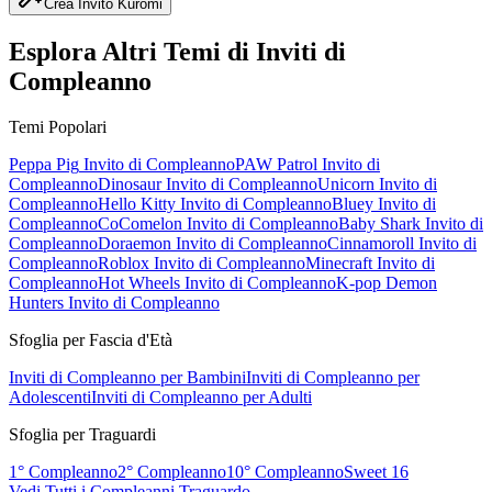
Crea Invito Kuromi
Esplora Altri Temi di Inviti di
Compleanno
Temi Popolari
Peppa Pig
Invito di Compleanno
PAW Patrol
Invito di
Compleanno
Dinosaur
Invito di Compleanno
Unicorn
Invito di
Compleanno
Hello Kitty
Invito di Compleanno
Bluey
Invito di
Compleanno
CoComelon
Invito di Compleanno
Baby Shark
Invito di
Compleanno
Doraemon
Invito di Compleanno
Cinnamoroll
Invito di
Compleanno
Roblox
Invito di Compleanno
Minecraft
Invito di
Compleanno
Hot Wheels
Invito di Compleanno
K-pop Demon
Hunters
Invito di Compleanno
Sfoglia per Fascia d'Età
Inviti di Compleanno per Bambini
Inviti di Compleanno per
Adolescenti
Inviti di Compleanno per Adulti
Sfoglia per Traguardi
1° Compleanno
2° Compleanno
10° Compleanno
Sweet 16
Vedi Tutti i Compleanni Traguardo