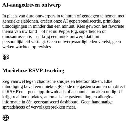
AI-aangedreven ontwerp
In plaats van dure ontwerpers in te huren of genoegen te nemen met
generieke sjablonen, creëert onze AI gepersonaliseerde, printklare
uitnodigingen in minder dan een minuut. Kies gewoon het favoriete
thema van uw kind—of het nu Peppa Pig, superhelden of
dinosaurussen is—en krijg een uniek ontwerp dat hun
persoonlijkheid vastlegt. Geen ontwerpvaardigheden vereist, geen
weken wachten op revisies.
Moeiteloze RSVP-tracking
Zeg vaarwel tegen chaotische sms'jes en telefoontikken. Elke
uitnodiging bevat een unieke QR-code die gasten scannen om direct
te RSVP'en—geen app-downloads of account aanmaken nodig. U
krijgt realtime updates, automatische gastentelling en allergie-
informatie in één georganiseerd dashboard. Geen handmatige
spreadsheets of vervolggesprekken meer.