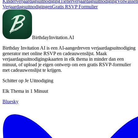
Kinderverjaardagsuitnodiging
Tienerverjaardagsuitnodiging
Volwassen
Verjaardagsuitnodigingen
Gratis RSVP Formulier
BirthdayInvitation.AI
Birthday Invitation AI is een AI-aangedreven verjaardagsuitnodiging
generator met online RSVP en cadeauwenslijst. Maak
verjaardagsuitnodigingskaarten in elk thema in minder dan een
minuut, of upload je eigen ontwerp om een gratis RSVP-formulier
met cadeauwenslijst te krijgen.
Schitter op Je Uitnodiging
Elk Thema in 1 Minuut
Bluesky