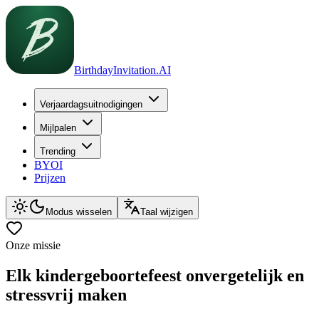
BirthdayInvitation.AI
Verjaardagsuitnodigingen
Mijlpalen
Trending
BYOI
Prijzen
Modus wisselen
Taal wijzigen
Onze missie
Elk kindergeboortefeest onvergetelijk en
stressvrij maken