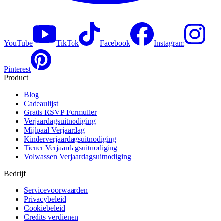
YouTube
TikTok
Facebook
Instagram
Pinterest
Product
Blog
Cadeaulijst
Gratis RSVP Formulier
Verjaardagsuitnodiging
Mijlpaal Verjaardag
Kinderverjaardagsuitnodiging
Tiener Verjaardagsuitnodiging
Volwassen Verjaardagsuitnodiging
Bedrijf
Servicevoorwaarden
Privacybeleid
Cookiebeleid
Credits verdienen