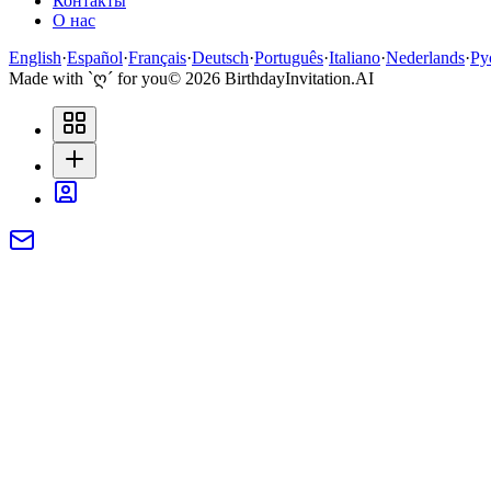
Контакты
О нас
English
·
Español
·
Français
·
Deutsch
·
Português
·
Italiano
·
Nederlands
·
Ру
Made with `ღ´ for you
©
2026
BirthdayInvitation.AI