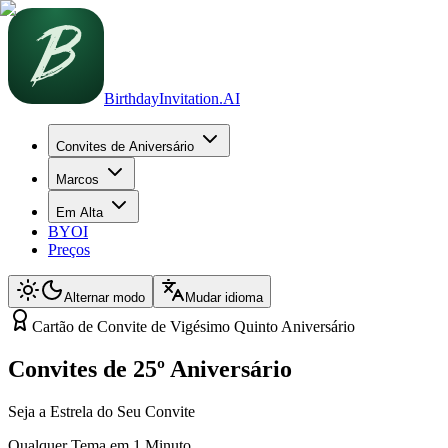
BirthdayInvitation.AI
Convites de Aniversário
Marcos
Em Alta
BYOI
Preços
Alternar modo
Mudar idioma
Cartão de Convite de Vigésimo Quinto Aniversário
Convites de 25º Aniversário
Seja a Estrela do Seu Convite
Qualquer Tema em 1 Minuto