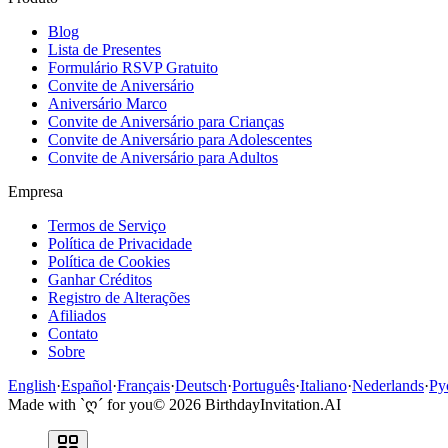
Blog
Lista de Presentes
Formulário RSVP Gratuito
Convite de Aniversário
Aniversário Marco
Convite de Aniversário para Crianças
Convite de Aniversário para Adolescentes
Convite de Aniversário para Adultos
Empresa
Termos de Serviço
Política de Privacidade
Política de Cookies
Ganhar Créditos
Registro de Alterações
Afiliados
Contato
Sobre
English
·
Español
·
Français
·
Deutsch
·
Português
·
Italiano
·
Nederlands
·
Ру
Made with `ღ´ for you
©
2026
BirthdayInvitation.AI