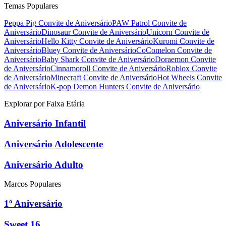
Temas Populares
Peppa Pig
Convite de Aniversário
PAW Patrol
Convite de
Aniversário
Dinosaur
Convite de Aniversário
Unicorn
Convite de
Aniversário
Hello Kitty
Convite de Aniversário
Kuromi
Convite de
Aniversário
Bluey
Convite de Aniversário
CoComelon
Convite de
Aniversário
Baby Shark
Convite de Aniversário
Doraemon
Convite
de Aniversário
Cinnamoroll
Convite de Aniversário
Roblox
Convite
de Aniversário
Minecraft
Convite de Aniversário
Hot Wheels
Convite
de Aniversário
K-pop Demon Hunters
Convite de Aniversário
Explorar por Faixa Etária
Aniversário Infantil
Aniversário Adolescente
Aniversário Adulto
Marcos Populares
1º Aniversário
Sweet 16