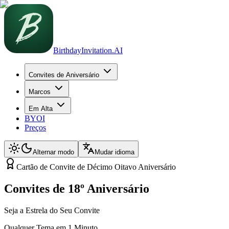
BirthdayInvitation.AI
Convites de Aniversário
Marcos
Em Alta
BYOI
Preços
Alternar modo
Mudar idioma
Cartão de Convite de Décimo Oitavo Aniversário
Convites de 18º Aniversário
Seja a Estrela do Seu Convite
Qualquer Tema em 1 Minuto