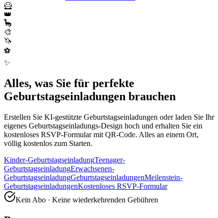
🦸
👑
🦕
🎨
🦄
⚽
✨
Alles, was Sie für perfekte
Geburtstagseinladungen brauchen
Erstellen Sie KI-gestützte Geburtstagseinladungen oder laden Sie Ihr
eigenes Geburtstagseinladungs-Design hoch und erhalten Sie ein
kostenloses RSVP-Formular mit QR-Code. Alles an einem Ort,
völlig kostenlos zum Starten.
Kinder-Geburtstagseinladung
Teenager-
Geburtstagseinladung
Erwachsenen-
Geburtstagseinladung
Geburtstagseinladungen
Meilenstein-
Geburtstagseinladungen
Kostenloses RSVP-Formular
Kein Abo · Keine wiederkehrenden Gebühren