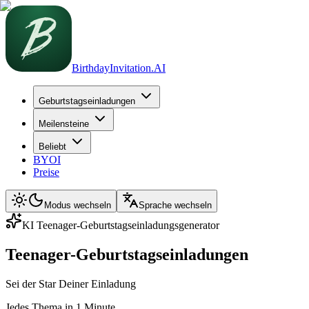
BirthdayInvitation.AI
Geburtstagseinladungen
Meilensteine
Beliebt
BYOI
Preise
Modus wechseln
Sprache wechseln
KI Teenager-Geburtstagseinladungsgenerator
Teenager-Geburtstagseinladungen
Sei der Star Deiner Einladung
Jedes Thema in 1 Minute