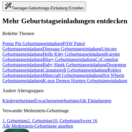
Teenager-Geburtstags-Einladung Erstellen
Mehr Geburtstagseinladungen entdecken
Beliebte Themen
Peppa Pig
Geburtstagseinladung
PAW Patrol
Geburtstagseinladung
Dinosaur
Geburtstagseinladung
Unicorn
Geburtstagseinladung
Hello Kitty
Geburtstagseinladung
Kuromi
Geburtstagseinladung
Bluey
Geburtstagseinladung
CoComelon
Geburtstagseinladung
Baby Shark
Geburtstagseinladung
Doraemon
Geburtstagseinladung
Cinnamoroll
Geburtstagseinladung
Roblox
Geburtstagseinladung
Minecraft
Geburtstagseinladung
Hot Wheels
Geburtstagseinladung
K-pop Demon Hunters
Geburtstagseinladung
Andere Altersgruppen
Kindergeburtstag
Erwachsenengeburtstag
Alle Einladungen
Verwandte Meilenstein-Geburtstage
1. Geburtstag
2. Geburtstag
10. Geburtstag
Sweet 16
Alle Meilenstein-Geburtstage ansehen