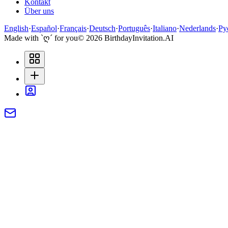
Kontakt
Über uns
English
·
Español
·
Français
·
Deutsch
·
Português
·
Italiano
·
Nederlands
·
Ру
Made with `ღ´ for you
©
2026
BirthdayInvitation.AI