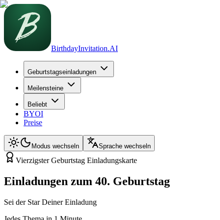
BirthdayInvitation.AI
Geburtstagseinladungen
Meilensteine
Beliebt
BYOI
Preise
Modus wechseln
Sprache wechseln
Vierzigster Geburtstag Einladungskarte
Einladungen zum 40. Geburtstag
Sei der Star Deiner Einladung
Jedes Thema in 1 Minute