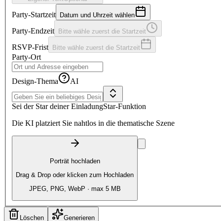
Party-Startzeit
Datum und Uhrzeit wählen
Party-Endzeit
Bitte wähle zuerst die Startzeit
RSVP-Frist
Bitte wähle zuerst die Startzeit
Party-Ort
Design-Thema
AI
Sei der Star deiner Einladung
Star-Funktion
Die KI platziert Sie nahtlos in die thematische Szene
Porträt hochladen
Drag & Drop oder klicken zum Hochladen
JPEG, PNG, WebP · max 5 MB
Löschen
Generieren