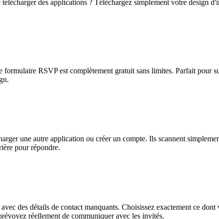
télécharger des applications ? Téléchargez simplement votre design d'i
e formulaire RSVP est complètement gratuit sans limites. Parfait pour s
gn.
charger une autre application ou créer un compte. Ils scannent simpleme
rière pour répondre.
 avec des détails de contact manquants. Choisissez exactement ce dont v
prévoyez réellement de communiquer avec les invités.