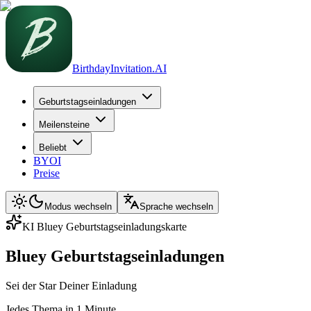
BirthdayInvitation.AI
Geburtstagseinladungen
Meilensteine
Beliebt
BYOI
Preise
Modus wechseln
Sprache wechseln
KI Bluey Geburtstagseinladungskarte
Bluey Geburtstagseinladungen
Sei der Star Deiner Einladung
Jedes Thema in 1 Minute