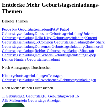
Entdecke Mehr Geburtstagseinladungs-
Themen
Beliebte Themen
Peppa Pig
Geburtstagseinladung
PAW Patrol
Geburtstagseinladung
Dinosaur
Geburtstagseinladung
Unicorn
Geburtstagseinladung
Hello Kitty
Geburtstagseinladung
Kuromi
Geburtstagseinladung
CoComelon
Geburtstagseinladung
Baby Shark
Geburtstagseinladung
Doraemon
Geburtstagseinladung
Cinnamoroll
Geburtstagseinladung
Roblox
Geburtstagseinladung
Minecraft
Geburtstagseinladung
Hot Wheels
Geburtstagseinladung
K-pop
Demon Hunters
Geburtstagseinladung
Nach Altersgruppe Durchsuchen
Kindergeburtstagseinladungen
Teenager-
Geburtstagseinladungen
Erwachsenen-Geburtstagseinladungen
Nach Meilensteinen Durchsuchen
1. Geburtstag
2. Geburtstag
10. Geburtstag
Sweet 16
Alle Meilenstein-Geburtstage Anzeigen