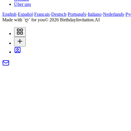
Über uns
English
·
Español
·
Français
·
Deutsch
·
Português
·
Italiano
·
Nederlands
·
Ру
Made with `ღ´ for you
©
2026
BirthdayInvitation.AI