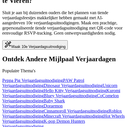
te Vieren?
Sluit je aan bij duizenden ouders die het plannen van tiende
verjaardagsfeestjes makkelijker hebben gemaakt met AI-
aangedreven 10e verjaardagsuitnodigingen. Maak een prachtige,
gepersonaliseerde tiende verjaardagsuitnodiging met QR-code voor
eenvoudige RSVP-tracking. Geen ontwerpvaardigheden nodig.
Maak 10e Verjaardagsuitnodiging
Ontdek Andere Mijlpaal Verjaardagen
Populaire Thema's
Peppa Pig
Verjaardagsuitnodiging
PAW Patrol
Verjaardagsuitnodiging
Dinosaur
Verjaardagsuitnodiging
Unicorn
Verjaardagsuitnodiging
Hello Kitty
Verjaardagsuitnodiging
Kuromi
Verjaardagsuitnodiging
Bluey
Verjaardagsuitnodiging
CoComelon
Verjaardagsuitnodiging
Baby Shark
Verjaardagsuitnodiging
Doraemon
Verjaardagsuitnodiging
Cinnamoroll
Verjaardagsuitnodiging
Roblox
Verjaardagsuitnodiging
Minecraft
Verjaardagsuitnodiging
Hot Wheels
Verjaardagsuitnodiging
K-pop Demon Hunters
Verjaardagsuitnodiging