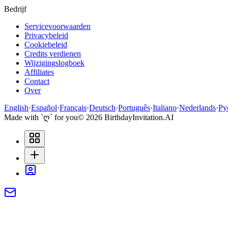
Bedrijf
Servicevoorwaarden
Privacybeleid
Cookiebeleid
Credits verdienen
Wijzigingslogboek
Affiliates
Contact
Over
English
·
Español
·
Français
·
Deutsch
·
Português
·
Italiano
·
Nederlands
·
Ру
Made with `ღ´ for you
©
2026
BirthdayInvitation.AI