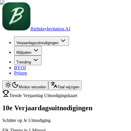
BirthdayInvitation.AI
Verjaardagsuitnodigingen
Mijlpalen
Trending
BYOI
Prijzen
Modus wisselen
Taal wijzigen
Tiende Verjaardag Uitnodigingskaart
10e Verjaardagsuitnodigingen
Schitter op Je Uitnodiging
Elk Thema in 1 Minuut