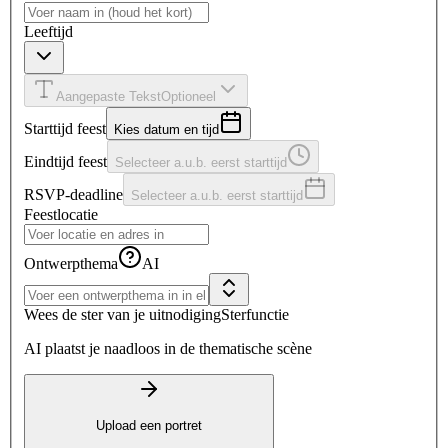
Leeftijd
Aangepaste Tekst
Optioneel
Starttijd feest
Kies datum en tijd
Eindtijd feest
Selecteer a.u.b. eerst starttijd
RSVP-deadline
Selecteer a.u.b. eerst starttijd
Feestlocatie
Ontwerpthema
AI
Wees de ster van je uitnodiging
Sterfunctie
AI plaatst je naadloos in de thematische scène
Upload een portret