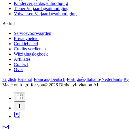
Kinderverjaardagsuitnodiging
Tiener Verjaardagsuitnodiging
Volwassen Verjaardagsuitnodiging
Bedrijf
Servicevoorwaarden
Privacybeleid
Cookiebeleid
Credits verdienen
Wijzigingslogboek
Affiliates
Contact
Over
English
·
Español
·
Français
·
Deutsch
·
Português
·
Italiano
·
Nederlands
·
Ру
Made with `ღ´ for you
©
2026
BirthdayInvitation.AI