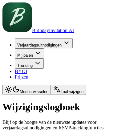
BirthdayInvitation.AI
Verjaardagsuitnodigingen
Mijlpalen
Trending
BYOI
Prijzen
Modus wisselen
Taal wijzigen
Wijzigingslogboek
Blijf op de hoogte van de nieuwste updates voor
verjaardagsuitnodigingen en RSVP-trackingfuncties