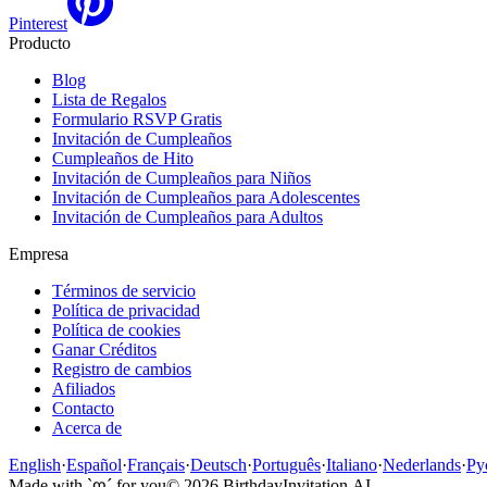
Pinterest
Producto
Blog
Lista de Regalos
Formulario RSVP Gratis
Invitación de Cumpleaños
Cumpleaños de Hito
Invitación de Cumpleaños para Niños
Invitación de Cumpleaños para Adolescentes
Invitación de Cumpleaños para Adultos
Empresa
Términos de servicio
Política de privacidad
Política de cookies
Ganar Créditos
Registro de cambios
Afiliados
Contacto
Acerca de
English
·
Español
·
Français
·
Deutsch
·
Português
·
Italiano
·
Nederlands
·
Ру
Made with `ღ´ for you
©
2026
BirthdayInvitation.AI