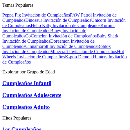
Temas Populares
Peppa Pig
Invitación de Cumpleaños
PAW Patrol
Invitación de
Cumpleaños
Dinosaur
Invitación de Cumpleaños
Unicorn
Invitación
de Cumpleaños
Hello Kitty
Invitación de Cumpleaños
Kuromi
Invitación de Cumpleaños
Bluey
Invitación de
Cumpleaños
CoComelon
Invitación de Cumpleaños
Baby Shark
Invitación de Cumpleaños
Doraemon
Invitación de
Cumpleaños
Cinnamoroll
Invitación de Cumpleaños
Roblox
Invitación de Cumpleaños
Minecraft
Invitación de Cumpleaños
Hot
Wheels
Invitación de Cumpleaños
K-pop Demon Hunters
Invitación
de Cumpleaños
Explorar por Grupo de Edad
Cumpleaños Infantil
Cumpleaños Adolescente
Cumpleaños Adulto
Hitos Populares
1er Cumpleaños