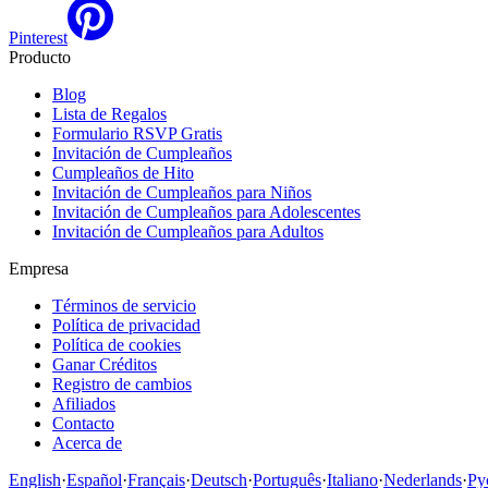
Pinterest
Producto
Blog
Lista de Regalos
Formulario RSVP Gratis
Invitación de Cumpleaños
Cumpleaños de Hito
Invitación de Cumpleaños para Niños
Invitación de Cumpleaños para Adolescentes
Invitación de Cumpleaños para Adultos
Empresa
Términos de servicio
Política de privacidad
Política de cookies
Ganar Créditos
Registro de cambios
Afiliados
Contacto
Acerca de
English
·
Español
·
Français
·
Deutsch
·
Português
·
Italiano
·
Nederlands
·
Ру