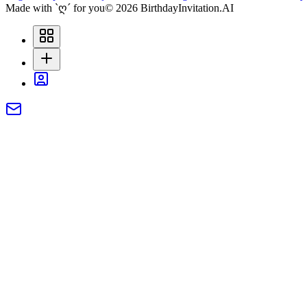
Made with `ღ´ for you
©
2026
BirthdayInvitation.AI