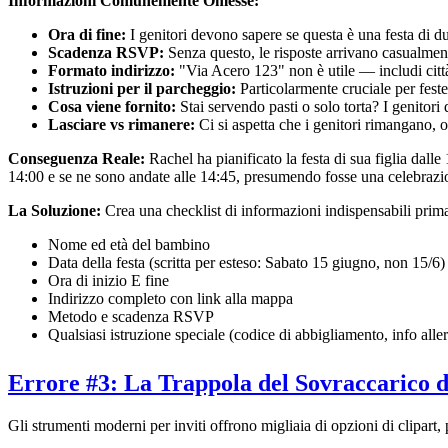
Informazioni Comunemente Omesse:
Ora di fine:
I genitori devono sapere se questa è una festa di d
Scadenza RSVP:
Senza questo, le risposte arrivano casualmen
Formato indirizzo:
"Via Acero 123" non è utile — includi città
Istruzioni per il parcheggio:
Particolarmente cruciale per feste
Cosa viene fornito:
Stai servendo pasti o solo torta? I genitor
Lasciare vs rimanere:
Ci si aspetta che i genitori rimangano, o
Conseguenza Reale:
Rachel ha pianificato la festa di sua figlia dal
14:00 e se ne sono andate alle 14:45, presumendo fosse una celebrazion
La Soluzione:
Crea una checklist di informazioni indispensabili prima 
Nome ed età del bambino
Data della festa (scritta per esteso: Sabato 15 giugno, non 15/6)
Ora di inizio E fine
Indirizzo completo con link alla mappa
Metodo e scadenza RSVP
Qualsiasi istruzione speciale (codice di abbigliamento, info aller
Errore #3: La Trappola del Sovraccarico 
Gli strumenti moderni per inviti offrono migliaia di opzioni di clipart,