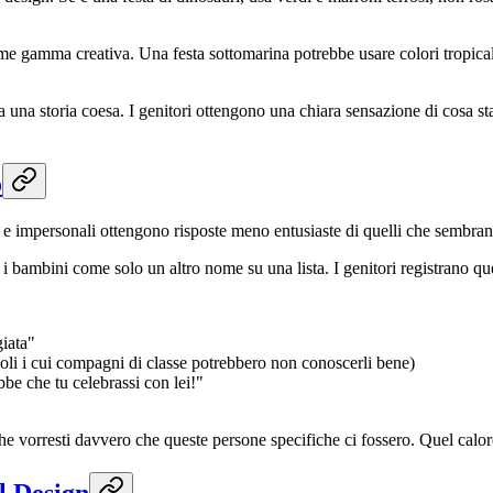
rme gamma creativa. Una festa sottomarina potrebbe usare colori tropical
ta una storia coesa. I genitori ottengono una chiara sensazione di cosa s
o
a e impersonali ottengono risposte meno entusiaste di quelli che sembran
 i bambini come solo un altro nome su una lista. I genitori registrano 
giata"
coli i cui compagni di classe potrebbero non conoscerli bene)
e che tu celebrassi con lei!"
che vorresti davvero che queste persone specifiche ci fossero. Quel calo