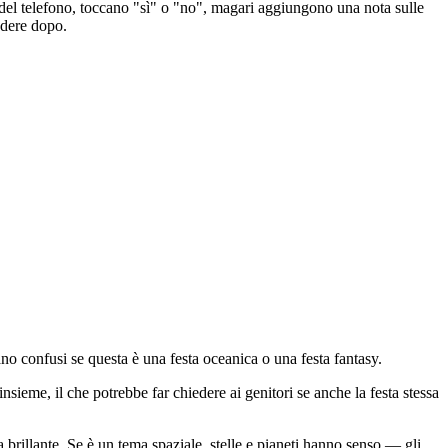
del telefono, toccano "sì" o "no", magari aggiungono una nota sulle
ndere dopo.
no confusi se questa è una festa oceanica o una festa fantasy.
sieme, il che potrebbe far chiedere ai genitori se anche la festa stessa
a brillante. Se è un tema spaziale, stelle e pianeti hanno senso — gli