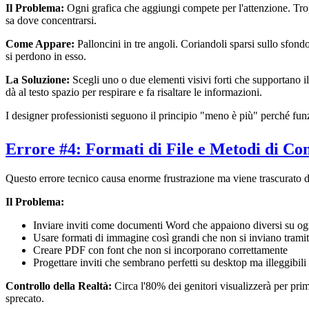
Il Problema:
Ogni grafica che aggiungi compete per l'attenzione. Trop
sa dove concentrarsi.
Come Appare:
Palloncini in tre angoli. Coriandoli sparsi sullo sfond
si perdono in esso.
La Soluzione:
Scegli uno o due elementi visivi forti che supportano 
dà al testo spazio per respirare e fa risaltare le informazioni.
I designer professionisti seguono il principio "meno è più" perché fun
Errore #4: Formati di File e Metodi di Con
Questo errore tecnico causa enorme frustrazione ma viene trascurato du
Il Problema:
Inviare inviti come documenti Word che appaiono diversi su ogn
Usare formati di immagine così grandi che non si inviano tramit
Creare PDF con font che non si incorporano correttamente
Progettare inviti che sembrano perfetti su desktop ma illeggibili s
Controllo della Realtà:
Circa l'80% dei genitori visualizzerà per pri
sprecato.