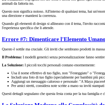
animali da fattoria no.
Questo non significa noioso. All'interno di qualsiasi tema, hai un'eno
una direzione e mantieni la coerenza.
Quando gli elementi di design si allineano con il tema, l'invito raccon
l'esperienza specifica che li attende.
Errore #7: Dimenticare l'Elemento Uman
Questo è sottile ma cruciale. Gli inviti che sembrano prodotti in mass
Il Problema:
I modelli generici senza personalizzazione fanno sentire
La Soluzione:
I piccoli tocchi personali contano enormemente:
Usa il nome effettivo di tuo figlio, non "Festeggiato" o "Festeg
Includi una foto di tuo figlio (specialmente per bambini più pic
Aggiungi un messaggio caloroso e personale: "A Maya piacerebb
Per amici stretti, considera note scritte a mano su inviti stampati
Questi dettagli segnalano che questa festa conta per la tua famiglia e 