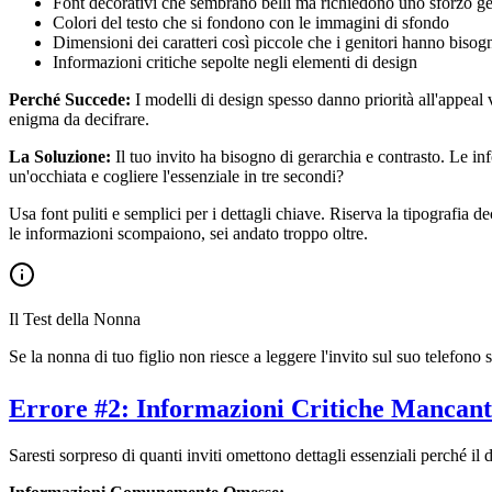
Font decorativi che sembrano belli ma richiedono uno sforzo gen
Colori del testo che si fondono con le immagini di sfondo
Dimensioni dei caratteri così piccole che i genitori hanno bisogn
Informazioni critiche sepolte negli elementi di design
Perché Succede:
I modelli di design spesso danno priorità all'appeal 
enigma da decifrare.
La Soluzione:
Il tuo invito ha bisogno di gerarchia e contrasto. Le i
un'occhiata e cogliere l'essenziale in tre secondi?
Usa font puliti e semplici per i dettagli chiave. Riserva la tipografia d
le informazioni scompaiono, sei andato troppo oltre.
Il Test della Nonna
Se la nonna di tuo figlio non riesce a leggere l'invito sul suo telefono
Errore #2: Informazioni Critiche Mancant
Saresti sorpreso di quanti inviti omettono dettagli essenziali perché i