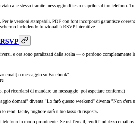
Invialo a te stesso tramite messaggio di testo e aprilo sul tuo telefono. T
 Per le versioni stampabili, PDF con font incorporati garantisce coerenz
 schermo includendo funzionalità RSVP interattive.
e RSVP
diversi, e ora sono paralizzati dalla scelta — o perdono completamente
zzo email] o messaggio su Facebook"
re
io, poi ricordarsi di mandare un messaggio, poi aspettare conferma)
ssaggio domani" diventa "Lo farò questo weekend" diventa "Non c'era u
rendi facile, migliore sarà il tuo tasso di risposta.
i telefono in modo prominente. Se usi l'email, rendi l'indirizzo email 