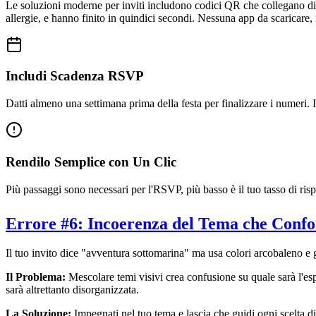
Le soluzioni moderne per inviti includono codici QR che collegano di
allergie, e hanno finito in quindici secondi. Nessuna app da scaricare
Includi Scadenza RSVP
Datti almeno una settimana prima della festa per finalizzare i numeri.
Rendilo Semplice con Un Clic
Più passaggi sono necessari per l'RSVP, più basso è il tuo tasso di risp
Errore #6: Incoerenza del Tema che Confo
Il tuo invito dice "avventura sottomarina" ma usa colori arcobaleno e 
Il Problema:
Mescolare temi visivi crea confusione su quale sarà l'esp
sarà altrettanto disorganizzata.
La Soluzione:
Impegnati nel tuo tema e lascia che guidi ogni scelta di 