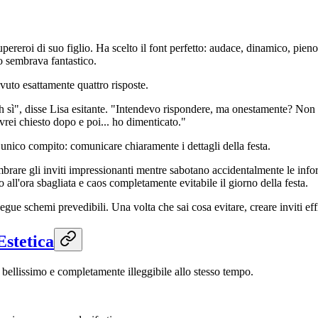
upereroi di suo figlio. Ha scelto il font perfetto: audace, dinamico, pien
o sembrava fantastico.
vuto esattamente quattro risposte.
Oh sì", disse Lisa esitante. "Intendevo rispondere, ma onestamente? Non 
vrei chiesto dopo e poi... ho dimenticato."
o unico compito: comunicare chiaramente i dettagli della festa.
rare gli inviti impressionanti mentre sabotano accidentalmente le informa
no all'ora sbagliata e caos completamente evitabile il giorno della festa.
egue schemi prevedibili. Una volta che sai cosa evitare, creare inviti ef
Estetica
 bellissimo e completamente illeggibile allo stesso tempo.