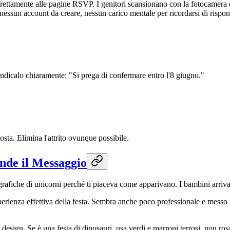
rettamente alle pagine RSVP. I genitori scansionano con la fotocamera 
, nessun account da creare, nessun carico mentale per ricordarsi di rispo
 Indicalo chiaramente: "Si prega di confermare entro l'8 giugno."
osta. Elimina l'attrito ovunque possibile.
nde il Messaggio
grafiche di unicorni perché ti piaceva come apparivano. I bambini arriva
erienza effettiva della festa. Sembra anche poco professionale e messo in
design. Se è una festa di dinosauri, usa verdi e marroni terrosi, non ros