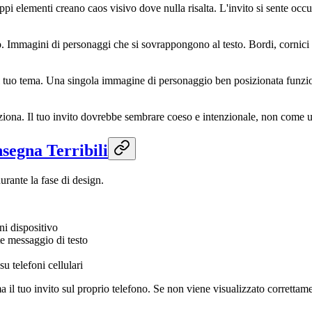
pi elementi creano caos visivo dove nulla risalta. L'invito si sente oc
o. Immagini di personaggi che si sovrappongono al testo. Bordi, cornici e
il tuo tema. Una singola immagine di personaggio ben posizionata funzi
ziona. Il tuo invito dovrebbe sembrare coeso e intenzionale, non come un
segna Terribili
rante la fase di design.
i dispositivo
e messaggio di testo
u telefoni cellulari
ma il tuo invito sul proprio telefono. Se non viene visualizzato corrett