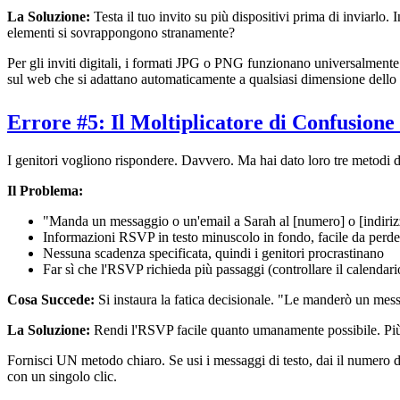
La Soluzione:
Testa il tuo invito su più dispositivi prima di inviarlo. 
elementi si sovrappongono stranamente?
Per gli inviti digitali, i formati JPG o PNG funzionano universalmente.
sul web che si adattano automaticamente a qualsiasi dimensione dello
Errore #5: Il Moltiplicatore di Confusion
I genitori vogliono rispondere. Davvero. Ma hai dato loro tre metodi 
Il Problema:
"Manda un messaggio o un'email a Sarah al [numero] o [indiri
Informazioni RSVP in testo minuscolo in fondo, facile da perde
Nessuna scadenza specificata, quindi i genitori procrastinano
Far sì che l'RSVP richieda più passaggi (controllare il calendar
Cosa Succede:
Si instaura la fatica decisionale. "Le manderò un me
La Soluzione:
Rendi l'RSVP facile quanto umanamente possibile. Più lo 
Fornisci UN metodo chiaro. Se usi i messaggi di testo, dai il numero d
con un singolo clic.