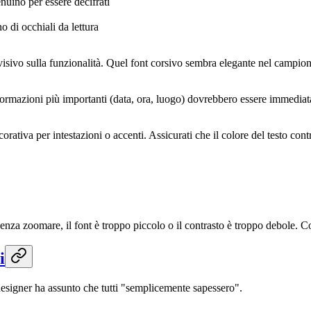
uino per essere decifrati
o di occhiali da lettura
visivo sulla funzionalità. Quel font corsivo sembra elegante nel campione
nformazioni più importanti (data, ora, luogo) dovrebbero essere immedia
ecorativa per intestazioni o accenti. Assicurati che il colore del testo con
 senza zoomare, il font è troppo piccolo o il contrasto è troppo debole. C
i
l designer ha assunto che tutti "semplicemente sapessero".