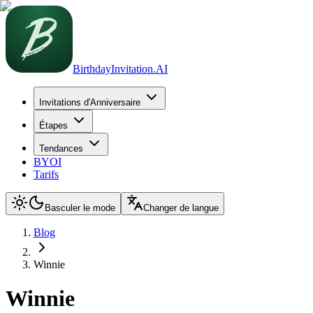
BirthdayInvitation.AI
Invitations d'Anniversaire
Étapes
Tendances
BYOI
Tarifs
Basculer le mode
Changer de langue
Blog
Winnie
Winnie