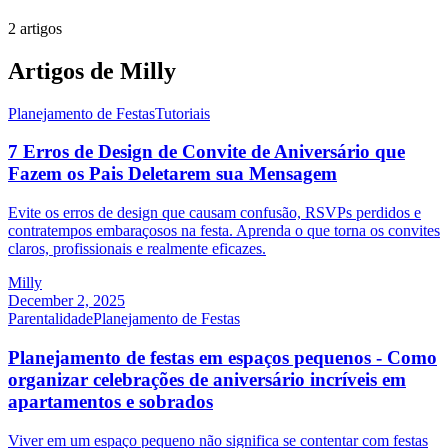
2 artigos
Artigos de Milly
Planejamento de Festas
Tutoriais
7 Erros de Design de Convite de Aniversário que
Fazem os Pais Deletarem sua Mensagem
Evite os erros de design que causam confusão, RSVPs perdidos e
contratempos embaraçosos na festa. Aprenda o que torna os convites
claros, profissionais e realmente eficazes.
Milly
December 2, 2025
Parentalidade
Planejamento de Festas
Planejamento de festas em espaços pequenos - Como
organizar celebrações de aniversário incríveis em
apartamentos e sobrados
Viver em um espaço pequeno não significa se contentar com festas