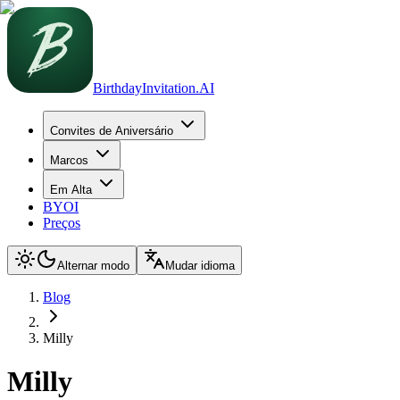
BirthdayInvitation.AI
Convites de Aniversário
Marcos
Em Alta
BYOI
Preços
Alternar modo
Mudar idioma
Blog
Milly
Milly