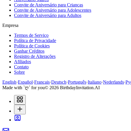
Convite de Aniversário para Crianças
Convite de Aniversário para Adolescentes
Convite de Aniversário para Adultos
Empresa
Termos de Serviço
Política de Privacidade
Política de Cookies
Ganhar Créditos
Registro de Alterações
Afiliados
Contato
Sobre
English
·
Español
·
Français
·
Deutsch
·
Português
·
Italiano
·
Nederlands
·
Ру
Made with `ღ´ for you
©
2026
BirthdayInvitation.AI